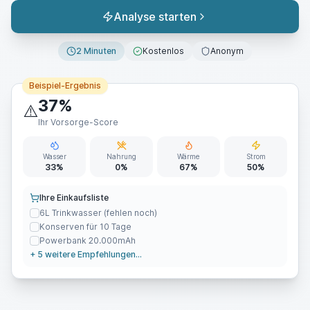
Analyse starten
2 Minuten
Kostenlos
Anonym
Beispiel-Ergebnis
37%
⚠️
Ihr Vorsorge-Score
Wasser
Nahrung
Wärme
Strom
33%
0%
67%
50%
Ihre Einkaufsliste
6L Trinkwasser (fehlen noch)
Konserven für 10 Tage
Powerbank 20.000mAh
+ 5 weitere Empfehlungen...