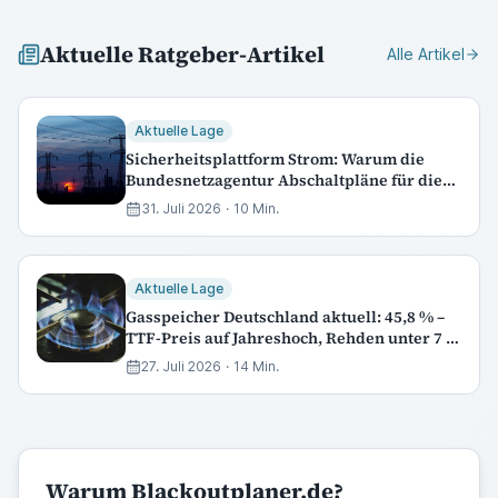
Aktuelle Ratgeber-Artikel
Alle Artikel
Aktuelle Lage
Sicherheitsplattform Strom: Warum die
Bundesnetzagentur Abschaltpläne für die
Industrie vorbereitet (Stand 31.07.2026)
31. Juli 2026
·
10
Min.
Aktuelle Lage
Gasspeicher Deutschland aktuell: 45,8 % –
TTF-Preis auf Jahreshoch, Rehden unter 7 %
(Update 27. Juli 2026)
27. Juli 2026
·
14
Min.
Warum Blackoutplaner.de?