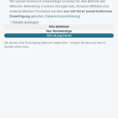
Wir nutzen technisch notwendige Cookies für den Betrieb der
Website. Marketing-Cookies (Google Ads, Amazon Affiliate) und
externe Medien (YouTube) werden
nur mit Ihrer ausdrücklichen
Einwilligung
geladen.
Datenschutzerklärung
Details anzeigen
Alle ablehnen
Nur Notwendige
Alle akzeptieren
Sie können Ihre Einwilligung jederzeit widerrufen – klicken Sie dazu auf das 🍪-
Symbol unten links.
Blackoutplaner
Kostenloser Blackout
Vorsorge Rechner für
individuelle Stromausfall
Checklisten basierend auf
BBK-Empfehlungen.